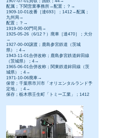
1907-07-01
買収；国鉄；44→
配属；下関営業事務所→配置；？→
1909-10-01
改番［達693］；1412→配属；
九州局→
配置；？→
1919-00-00
門司局→
1925-05-26
（6/12？）廃車［達470］；大分
→
1927-00-00譲渡；鹿島参宮鉄道（茨城
県）；4→
1943-11-01合併改称；鹿島参宮鉄道鉾田線
（茨城県）；4→
1965-06-01合併改称；関東鉄道鉾田線（茨
城県）；4→
1971-10-06
廃車→
保管；千葉県市川市「オリエンタルランド予
定地」；4→
保存；栃木県壬生町「トミー工業」；1412