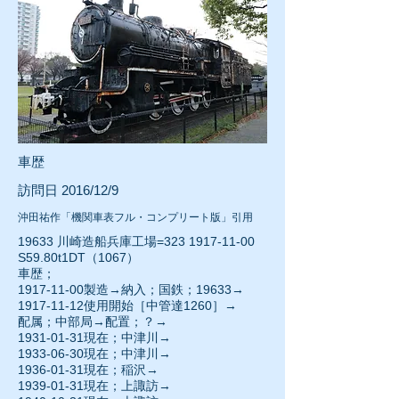
車歴
訪問日 2016/12/9
沖田祐作「機関車表フル・コンプリート版」引用
19633 川崎造船兵庫工場=323
1917-11-00
S59.80t1DT（1067）
車歴；
1917-11-00
製造→納入；国鉄；19633→
1917-11-12
使用開始［中管達1260］→
配属；中部局→配置；？→
1931-01-31
現在；中津川→
1933-06-30
現在；中津川→
1936-01-31現在；稲沢→
1939-01-31
現在；上諏訪→