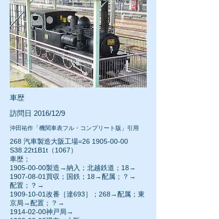
車歴
訪問日 2016/12/9
沖田祐作「機関車表フル・コンプリート版」引用
268 汽車製造大阪工場=26
1905-00-00
S38.22t1B1t（1067）
車歴；
1905-00-00
製造→納入；北越鉄道；18→
1907-08-01
買収；国鉄；18→配属；？→
配置；？→
1909-10-01
改番［達693］；268→配属；東
京局→配置；？→
1914-02-00神戸局→