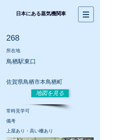
日本にある蒸気機関車
268
所在地
鳥栖駅東口
佐賀県鳥栖市本鳥栖町
地図を見る
常時見学可
​備考
上屋あり・高い柵あり