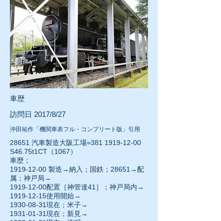
車歴
訪問日 2017/8/27
沖田祐作「機関車表フル・コンプリート版」引用
28651 汽車製造大阪工場=381
1919-12-00
S46.75t1CT（1067）
車歴；
1919-12-00
製造→納入；国鉄；28651→配
属；神戸局→
1919-12-00配置［神管達41］；神戸局内→
1919-12-15
使用開始→
1930-08-31現在；米子→
1931-01-31
現在；新見→