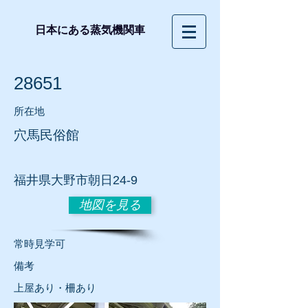
日本にある蒸気機関車
28651
所在地
穴馬民俗館
福井
県大野市朝日24-9
地図を見る
常時見学可
​備考
上屋あり・柵あり