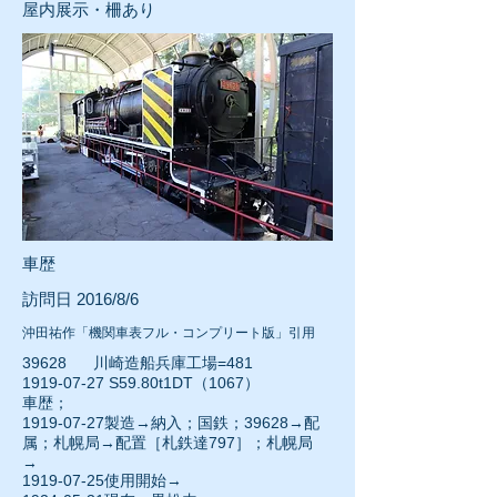
屋内展示・柵あり
車歴
訪問日 2016/8/6
沖田祐作「機関車表フル・コンプリート版」引用
39628 川崎造船兵庫工場=481
1919-07-27 S59.80t1DT（1067）
車歴；
1919-07-27製造→納入；国鉄；39628→配
属；札幌局→配置［札鉄達797］；札幌局
→
1919-07-25使用開始→