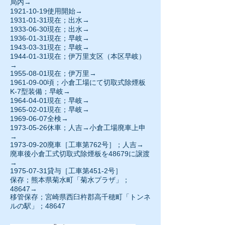
局内→
1921-10-19
使用開始→
1931-01-31現在；出水→
1933-06-30
現在；出水→
1936-01-31
現在；早岐→
1943-03-31現在；早岐→
1944-01-31
現在；伊万里支区（本区早岐）
→
1955-08-01現在；伊万里→
1961-09-00
頃；小倉工場にて切取式除煙板
K-7型装備；早岐→
1964-04-01現在；早岐→
1965-02-01
現在；早岐→
1969-06-07
全検→
1973-05-26休車；人吉→小倉工場廃車上申
→
1973-09-20
廃車［工車第762号］；人吉→
廃車後小倉工式切取式除煙板を48679に譲渡
→
1975-07-31貸与［工車第451-2号］
保存；熊本県菊水町「菊水プラザ」；
48647→
移管保存；宮崎県西臼杵郡高千穂町「トンネ
ルの駅」；48647