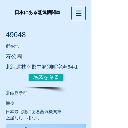
日本にある蒸気機関車
49648
所在地
寿公園
北海道枝幸郡中頓別町字寿64-1
地図を見る
常時見学可
​備考
日本最北端にある蒸気機関車
上屋なし・柵なし