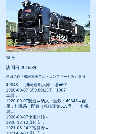
車歴
訪問日 2016/8/6
沖田祐作「機関車表フル・コンプリート版」引用
49648 川崎造船兵庫工場=601
1920-09-07 S59.80t1DT（1067）
車歴；
1920-09-07製造→納入；国鉄；49648→配
属；札幌局→配置［札鉄達第619号］；札幌
局→
1920-09-07使用開始→
1920-12-10倶知安→
1921-08-24下富良野→
1921-09-09倶知安→