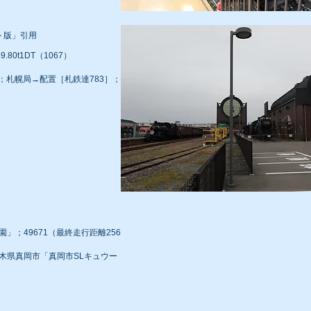
ト版」引用
9.80t1DT（1067）
配属；札幌局→配置［札鉄達783］；
園」；49671（最終走行距離256
；栃木県真岡市「真岡市SLキュウー