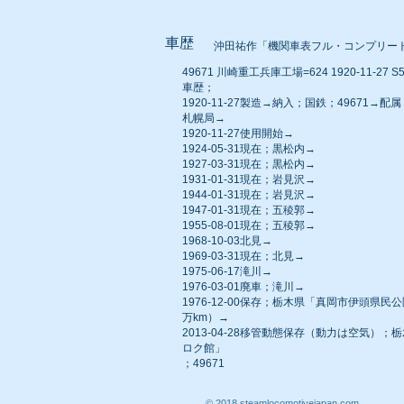
車歴
沖田祐作「機関車表フル・コンプリー
49671 川崎重工兵庫工場=624 1920-11-27 S5
車歴；
1920-11-27製造→納入；国鉄；49671→
札幌局→
1920-11-27使用開始→
1924-05-31現在；黒松内→
1927-03-31現在；黒松内→
1931-01-31現在；岩見沢→
1944-01-31現在；岩見沢→
1947-01-31現在；五稜郭→
1955-08-01現在；五稜郭→
1968-10-03北見→
1969-03-31現在；北見→
1975-06-17滝川→
1976-03-01廃車；滝川→
1976-12-00保存；栃木県「真岡市伊頭県民公
万km）→
2013-04-28移管動態保存（動力は空気）
ロク館」
；49671
© 2018 steamlocomotivejapan.com