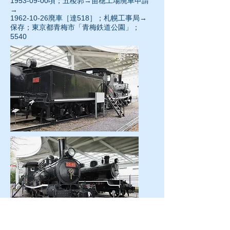
1953-09-00頃；五稜郭→苗穂工場廃車申請
→
1962-10-26
廃車［達518］；札幌工事局→
保存；東京都青梅市「青梅鉄道公園」；
5540