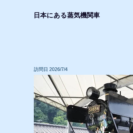
日本にある蒸気機関車
形式・所属別リスト
動態蒸気機関車
レプリ
訪問日 2026/7/4