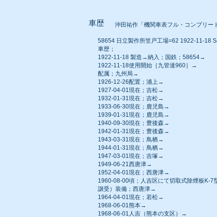
車歴
沖田祐作「機関車表フル・コンプリー
58654 日立製作所笠戸工場=62 1922-11-18 S
車歴；
1922-11-18 製造→納入；国鉄；58654→
1922-11-18使用開始［九管達960］→
配属；九州局→
1926-12-26配置；浦上→
1927-04-01現在；吉松→
1932-01-31現在；吉松→
1933-06-30現在；鹿児島→
1939-01-31現在；鹿児島→
1940-09-30現在；豊後森→
1942-01-31現在；豊後森→
1943-03-31現在；鳥栖→
1944-01-31現在；鳥栖→
1947-03-01現在；吉塚→
1949-06-21西唐津→
1952-04-01現在；西唐津→
1960-08-00頃；人吉区にて切取式除煙板K-7
譲受）装備；西唐津→
1964-04-01現在；若松→
1968-06-01熊本→
1968-06-01人吉（熊本の支区）→