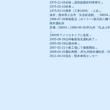
1970-11-04全検→湯前線最終列車牽引→
1975-03-10休車→
1975-03-31廃車［工車1609］；人吉→
保存；熊本県人吉市「矢岳鉄道館」；58654
1988-07-26車籍復活（ボイラー=新日鉄八
熊本運転所
所属；58654→1988-08-28JR九州「SLあ
→
1993年アメリカタイプに改装→
2005-08-28台枠亀裂発見運転終了→
2005-08-29以後休車→
2007-02-21小倉工場にて修復開始→
2009-04-25運転再開；JR九州熊本運転所；58
2011-04-01現在；熊本車両センター