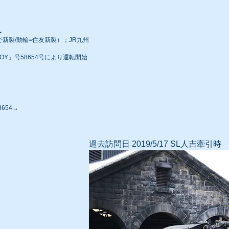
→
幡で新製/動輪=住友新製）；JR九州
そBOY」号58654号により運転開始
654→
過去訪問日 2019/5/17
SL人吉牽引時