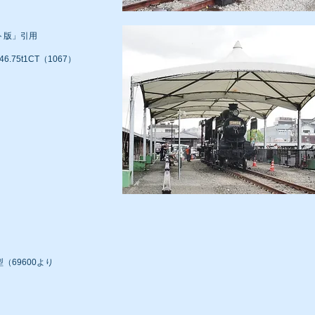
ト版」引用
46.75t1CT（1067）
型（69600より