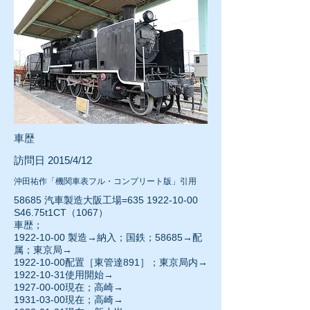
車歴
訪問日 2015/4/12
沖田祐作「機関車表フル・コンプリート版」引用
58685 汽車製造大阪工場=635
1922-10-00
S46.75t1CT（1067）
車歴；
1922-10-00
製造→納入；国鉄；58685→配
属；東京局→
1922-10-00配置［東管達891］；東京局内→
1922-10-31
使用開始→
1927-00-00現在；高崎→
1931-03-00
現在；高崎→