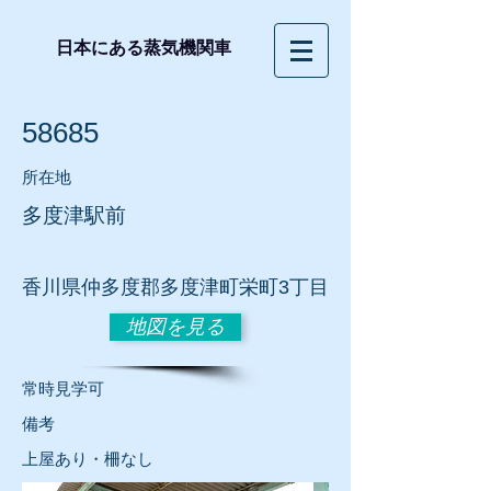
日本にある蒸気機関車
58685
所在地
多度津駅前
香川県仲多度郡多度津町栄町3丁目
地図を見る
常時見学可
​備考
上屋あり・柵なし