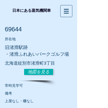
日本にある蒸気機関車
69644
所在地
旧渚滑駅跡
・渚滑ふれあいパークゴルフ場
北海道紋別市渚滑町3丁目
地図を見る
常時見学可
​備考
​上屋なし・柵なし