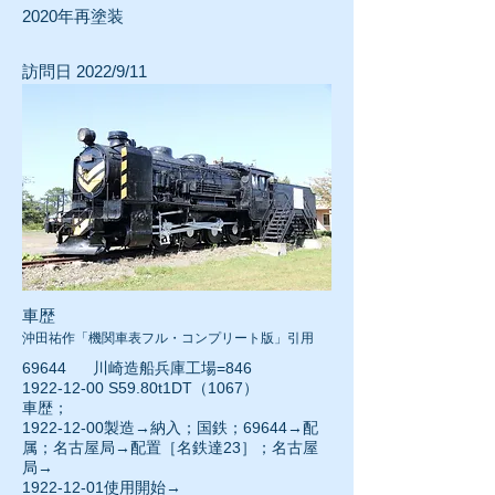
2020年再塗装
訪問日 2022/9/11
車歴
沖田祐作「機関車表フル・コンプリート版」引用
69644 川崎造船兵庫工場=846
1922-12-00 S59.80t1DT（1067）
車歴；
1922-12-00製造→納入；国鉄；69644→配
属；名古屋局→配置［名鉄達23］；名古屋
局→
1922-12-01使用開始→