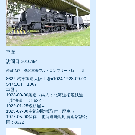
車歴
訪問日 2016/8/4
沖田祐作「機関車表フル・コンプリート版」引用
8622 汽車製造大阪工場=1024
1928-09-00
S47t1CT（1067）
車歴；
1928-09-00
製造→納入；北海道拓殖鉄道
（北海道）；8622→
1929-01-25竣功届→
1929-07-00
空気制動機取付→廃車→
1977-05-00保存；北海道鹿追町鹿追駅跡公
園；8622