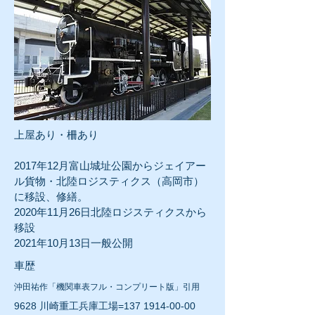
​上屋あり・柵あり
2017年12月富山
城址公園から
ジェイアー
ル貨物・北陸ロジスティクス（高岡市）
に
移設、修繕。
2020年11月26日
北陸ロジスティクスから
移設
2021年10月13日一般公開
車歴
沖田祐作「機関車表フル・コンプリート版」引用
9628 川崎重工兵庫工場=137
1914-00-00