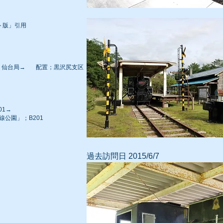
ト版」引用
→配属；仙台局→ 配置；黒沢尻支区
201→
線公園」；B201
過去訪問日 2015/6/7