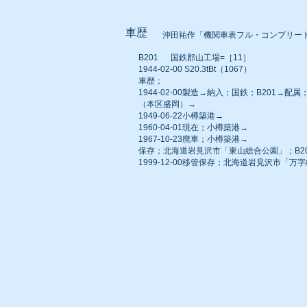
車歴
沖田祐作「機関車表フル・コンプリー
B201 国鉄郡山工場=［11］
1944-02-00 S20.3tBt（1067）
車歴；
1944-02-00製造→納入；国鉄；B201
（本区盛岡）→
1949-06-22小樽築港→
1960-04-01現在；小樽築港→
1967-10-23廃車；小樽築港→
保存；北海道岩見沢市「東山総合公園」；B
1999-12-00移管保存；北海道岩見沢市「万字