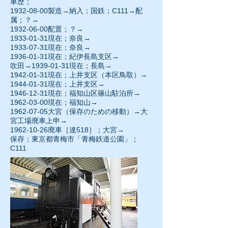
車歴；
1932-08-00
製造→納入；国鉄；C111→配
属；？→
1932-06-00
配置；？→
1933-01-31現在；奈良→
1933-07-31
現在；奈良→
1936-01-31
現在；紀伊長島支区→
吹田→1939-01-31現在；長島→
1942-01-31
現在；上井支区（本区鳥取）→
1944-01-31現在；上井支区→
1946-12-31
現在；福知山区篠山駐泊所→
1962-03-00現在；福知山→
1962-07-05
大宮（保存のための移動）→大
宮工場廃車上申→
1962-10-26廃車［達518］；大宮→
保存；東京都青梅市「青梅鉄道公園」；
C111