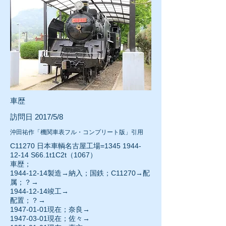
車歴
訪問日 2017/5/8
沖田祐作「機関車表フル・コンプリート版」引用
C11270 日本車輌名古屋工場=1345
1944-
12-14
S66.1t1C2t（1067）
車歴；
1944-12-14
製造→納入；国鉄；C11270→配
属；？→
1944-12-14
竣工→
配置；？→
1947-01-01
現在；奈良→
1947-03-01
現在；佐々→