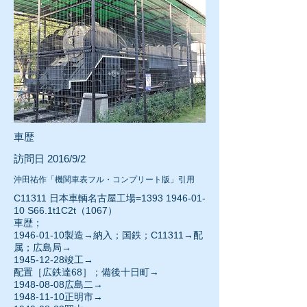
車歴
訪問日 2016/9/2
沖田祐作「機関車表フル・コンプリート版」引用
C11311 日本車輌名古屋工場=1393
1946-01-
10
S66.1t1C2t（1067）
車歴；
1946-01-10
製造→納入；国鉄；C11311→配
属；広島局→
1945-12-28
竣工→
配置［広鉄達68］；備後十日町→
1948-08-08
広島二→
1948-11-10
正明市→