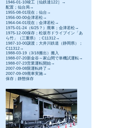
1946-01-10
竣工［仙鉄達122］→
配置；仙台局→
1955-08-01
現在；仙台→
1956-00-00
会津若松→
1964-04-01現在；会津若松→
1975-01-24
（6/25？）廃車；会津若松→
1975-12-00保存；松坂市ドライブイン「あ
ら竹」（三重県）；C11312→
1987-10-00譲渡；大井川鉄道（静岡県）；
C11312→
1988-03-19
（3/18搬出）搬入
1988-07-20
新金谷～家山間で単機試運転→
1988-07-23営業運転開始→
2007-09-08
限運転終了→
2007-09-09
廃車実施→
保存；静態保存