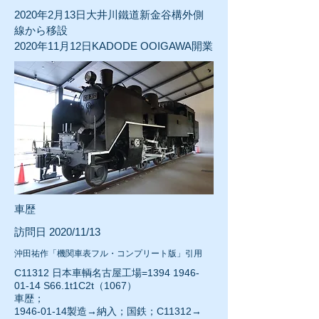
2020年2月13日
大井川鐵道新金谷構外側
線から移設
2020年11月12日KADODE OOIGAWA
開業
車歴
訪問日 2020/11/13
沖田祐作「機関車表フル・コンプリート版」引用
C11312 日本車輌名古屋工場=1394
1946-
01-14
S66.1t1C2t（1067）
車歴；
1946-01-14
製造→納入；国鉄；C11312→