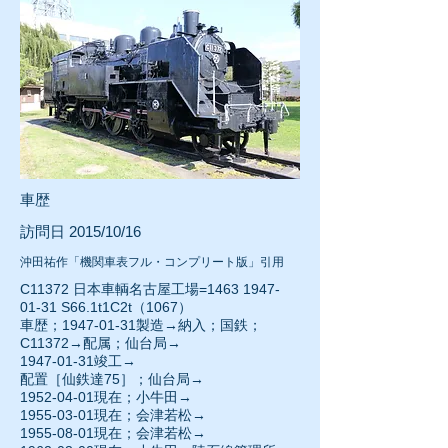
車歴
訪問日 2015/10/16
沖田祐作「機関車表フル・コンプリート版」引用
C11372 日本車輌名古屋工場=1463
1947-
01-31
S66.1t1C2t（1067）
車歴；1947-01-31製造→納入；国鉄；
C11372→配属；仙台局→
1947-01-31
竣工→
配置［仙鉄達75］；仙台局→
1952-04-01
現在；小牛田→
1955-03-01
現在；会津若松→
1955-08-01現在；会津若松→