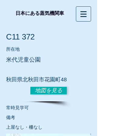
日本にある蒸気機関車
C11 372
所在地
米代児童公園
秋田
県北秋田市花園町48
地図を見る
常時見学可
​備考
上屋なし・柵なし