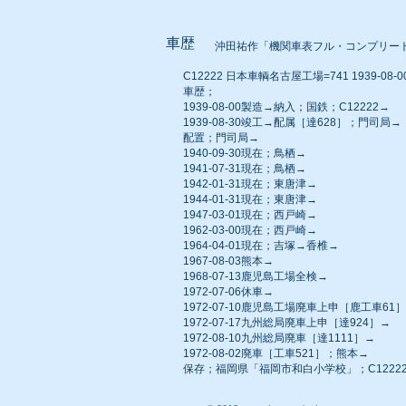
車歴
沖田祐作「機関車表フル・コンプリー
C12222 日本車輌名古屋工場=741 1939-08-00 
車歴；
1939-08-00製造→納入；国鉄；C12222→
1939-08-30竣工→配属［達628］；門司局→
配置；門司局→
1940-09-30現在；鳥栖→
1941-07-31現在；鳥栖→
1942-01-31現在；東唐津→
1944-01-31現在；東唐津→
1947-03-01現在；西戸崎→
1962-03-00現在；西戸崎→
1964-04-01現在；吉塚→香椎→
1967-08-03熊本→
1968-07-13鹿児島工場全検→
1972-07-06休車→
1972-07-10鹿児島工場廃車上申［鹿工車61
1972-07-17九州総局廃車上申［達924］→
1972-08-10九州総局廃車［達1111］→
1972-08-02廃車［工車521］；熊本→
保存；福岡県「福岡市和白小学校」；C1222