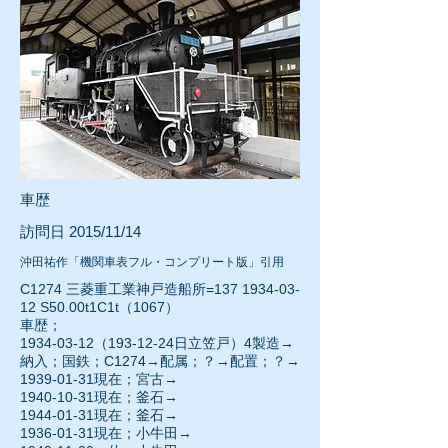
車歴
訪問日 2015/11/14
沖田祐作「機関車表フル・コンプリート版」引用
C1274 三菱重工業神戸造船所=137
1934-03-
12
S50.00t1C1t（1067）
車歴；
1934-03-12
（193-12-24日立笠戸）4製造→
納入；国鉄；C1274→配属；？→配置；？→
1939-01-31現在；宮古→
1940-10-31
現在；釜石→
1944-01-31
現在；釜石→
1936-01-31現在；小牛田→