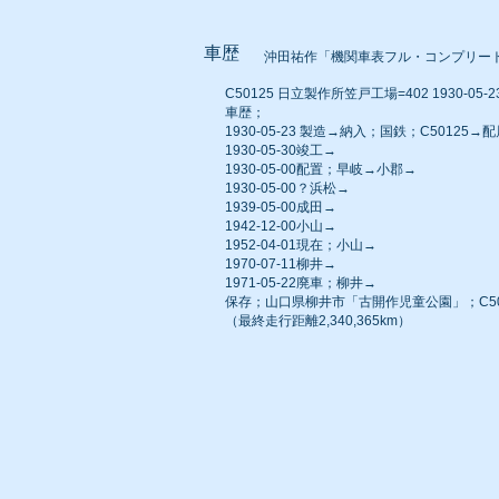
車歴
沖田祐作「機関車表フル・コンプリー
C50125 日立製作所笠戸工場=402 1930-05-23
車歴；
1930-05-23 製造→納入；国鉄；C50125
1930-05-30竣工→
1930-05-00配置；早岐→小郡→
1930-05-00？浜松→
1939-05-00成田→
1942-12-00小山→
1952-04-01現在；小山→
1970-07-11柳井→
1971-05-22廃車；柳井→
保存；山口県柳井市「古開作児童公園」；C5
（最終走行距離2,340,365km）