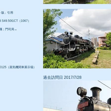
ト版」引用
 S49.50t1CT（1067）
→配属；門司局→
0125（蒸気機関車展示場）
過去訪問日 2017/7/28