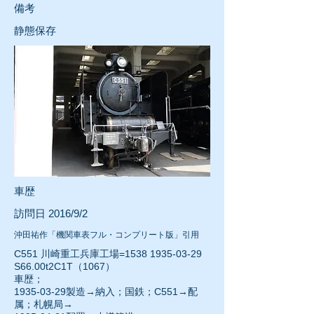
​備考
静態保存
車歴
訪問日 2016/9/2
沖田祐作「機関車表フル・コンプリート版」引用
C551 川崎重工兵庫工場=1538
1935-03-29
S66.00t2C1T（1067）
車歴；
1935-03-29
製造→納入；国鉄；C551→配
属；札幌局→