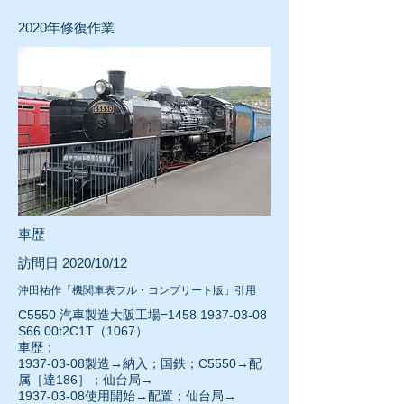
​2020年修復作業
車歴
訪問日 2020/10/12
沖田祐作「機関車表フル・コンプリート版」引用
C5550 汽車製造大阪工場=1458
1937-03-08
S66.00t2C1T（1067）
車歴；
1937-03-08
製造→納入；国鉄；C5550→配
属［達186］；仙台局→
1937-03-08使用開始→配置；仙台局→