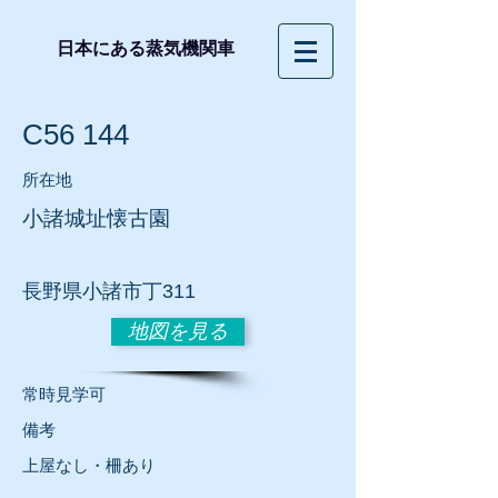
日本にある蒸気機関車
C56 144
所在地
小諸城址懐古園
長野
県小諸市丁311
地図を見る
常時見学可
​備考
上屋なし・柵あり