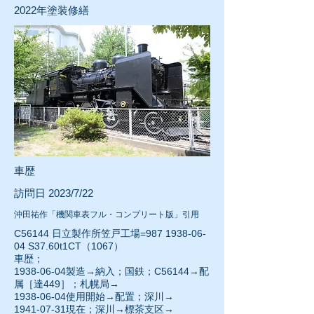
2022年
塗装修繕
車歴
訪問日 2023/7/22
沖田祐作「機関車表フル・コンプリート版」引用
C56144 日立製作所笠戸工場=987
1938-06-
04
S37.60t1CT（1067）
車歴；
1938-06-04
製造→納入；国鉄；C56144→配
属［達449］；札幌局→
1938-06-04使用開始→配置；深川→
1941-07-31
現在；深川→標茶支区→