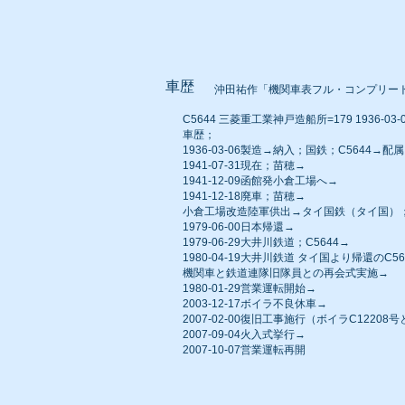
車歴
沖田祐作「機関車表フル・コンプリー
C5644 三菱重工業神戸造船所=179 1936-03-06
車歴；
1936-03-06製造→納入；国鉄；C5644
1941-07-31現在；苗穂→
1941-12-09函館発小倉工場へ→
1941-12-18廃車；苗穂→
小倉工場改造陸軍供出→タイ国鉄（タイ国）；
1979-06-00日本帰還→
1979-06-29大井川鉄道；C5644→
1980-04-19大井川鉄道 タイ国より帰還のC56
機関車と鉄道連隊旧隊員との再会式実施→
1980-01-29営業運転開始→
2003-12-17ボイラ不良休車→
2007-02-00復旧工事施行（ボイラC12208
2007-09-04火入式挙行→
2007-10-07営業運転再開