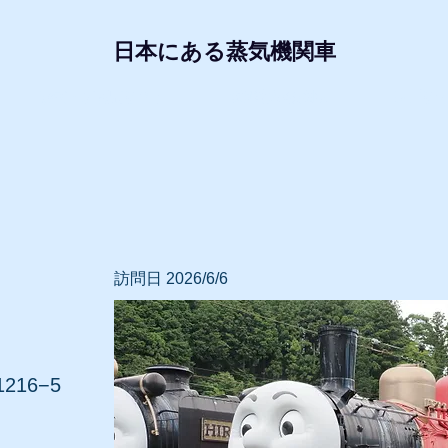
日本にある蒸気機関車
形式・所属別リスト
動態蒸気機関車
レプリ
訪問日 2026/6/6
16−5