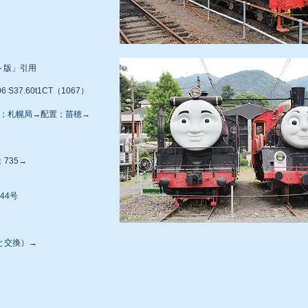
ト版」引用
 S37.60t1CT（1067）
→配属；札幌局→配置；苗穂→
735→
44号
号と交換）→