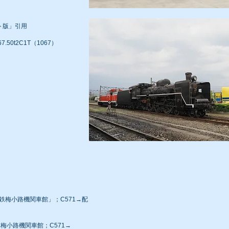
ト版」引用
7.50t2C1T（1067）
「国鉄梅小路機関車館」；C571→配
日本梅小路機関車館；C571→