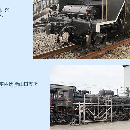
まで）
か
車両所 新山口支所