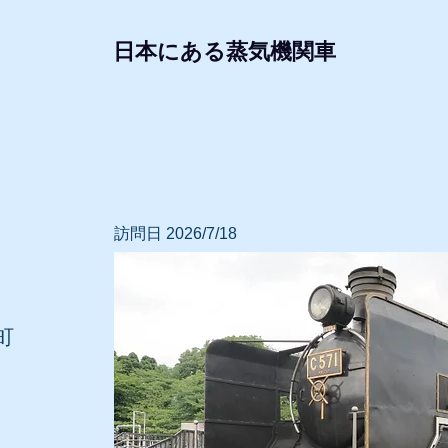
日本にある蒸気機関車
形式・所属別リスト
動態蒸気機関車
レプリ
訪問日 2026/7/18
町