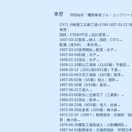
車歴
沖田祐作「機関車表フル・コンプリー
C571 川崎重工兵庫工場=1769 1937-03-22 S6
車歴；
国鉄；C5563予定→設計変更→
1937-03-22製造→納入；国鉄；C571→
配属［達346］；東京局→
1937-03-22使用開始→配置；水戸→
1937-04-04到着；水戸→
1939-01-31現在；水戸→
1939-11-10郡山工場発（11/10着）宇都宮→
1949-10-12（10/11発10/11着）千葉→
1954-10-06大宮工場発（10/7着）新津→
1957-05-02発（5/3着）借入；酒田→
1957-05-18発（5/19着）返却→
1957-06-21工場入→
1958-03-05新缶に交換完了（三菱製）→
1960-03-31現在；新津→
1972-09-23発（9/25着）借入；佐倉→
1972-09-30佐倉発（10/3着）梅小路→
1972-10-10（10/9？）動態保存；京都府
置；梅小路→
1979-06-29鷹取工場発借入；小郡機関区→
1987-04-01動態保存；京都府国鉄・JR西