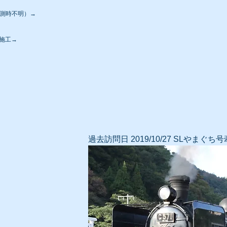
/計測時不明）→
区施工→
過去訪問日 2019/10/27 SLやまぐち