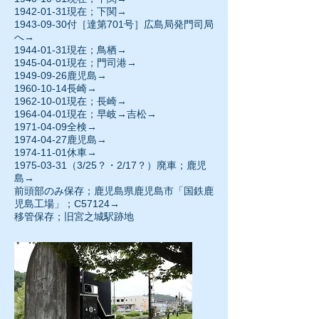
1942-01-31現在；下関→
1943-09-30
付［達第701号］広島局発門司局
へ→
1944-01-31現在；鳥栖→
1945-04-01
現在；門司港→
1949-09-26
鹿児島→
1960-10-14長崎→
1962-10-01
現在；長崎→
1964-04-01
現在；早岐→吉松→
1971-04-09全検→
1974-04-27
鹿児島→
1974-11-01
休車→
1975-03-31（3/25？・2/17？）廃車；鹿児
島→
前頭部のみ保存；鹿児島県鹿児島市「国鉄鹿
児島工場」；C57124→
移管保存；旧宮之城駅跡地