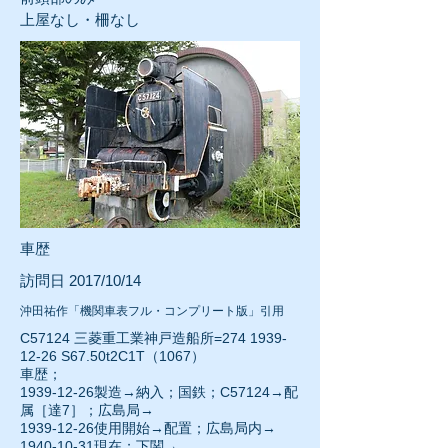
上屋なし・柵なし
車歴
訪問日 2017/10/14
沖田祐作「機関車表フル・コンプリート版」引用
C57124 三菱重工業神戸造船所=274
1939-
12-26
S67.50t2C1T（1067）
車歴；
1939-12-26
製造→納入；国鉄；C57124→配
属［達7］；広島局→
1939-12-26使用開始→配置；広島局内→
1940-10-31
現在；下関→