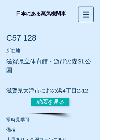
日本にある蒸気機関車
C57 128
所在地
滋賀県立体育館・遊びの森SL公
園
滋賀
県大津市におの浜4丁目2-12
地図を見る
常時見学可
​備考
上屋あり・金網フェンスあり