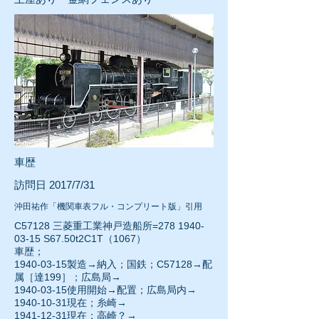
車歴
訪問日 2017/7/31
沖田祐作「機関車表フル・コンプリート版」引用
C57128 三菱重工業神戸造船所=278
1940-
03-15
S67.50t2C1T（1067）
車歴；
1940-03-15
製造→納入；国鉄；C57128→配
属［達199］；広島局→
1940-03-15使用開始→配置；広島局内→
1940-10-31
現在；糸崎→
1941-12-31現在；高崎？→