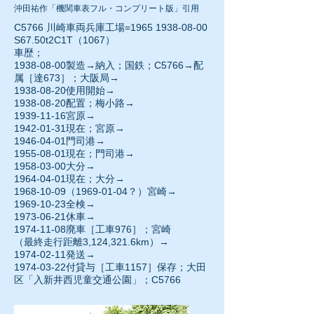
沖田祐作「機関車表フル・コンプリート版」引用
C5766 川崎車両兵庫工場=1965
1938-08-00
S67.50t2C1T（1067）
車歴；
1938-08-00
製造→納入；国鉄；C5766→配
属［達673］；大阪局→
1938-08-20使用開始→
1938-08-20
配置；梅小路→
1939-11-16
宮原→
1942-01-31現在；宮原→
1946-04-01
門司港→
1955-08-01
現在；門司港→
1958-03-00大分→
1964-04-01
現在；大分→
1968-10-09
（1969-01-04？）宮崎→
1969-10-23全検→
1973-06-21
休車→
1974-11-08
廃車［工車976］；宮崎
（最終走行距離3,124,321.6km）→
1974-02-11
発送→
1974-03-22付貸与［工車1157］保存；大田
区「入新井西児童交通公園」；C5766