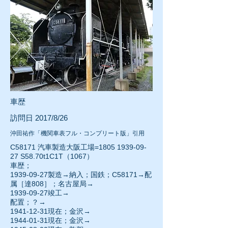
車歴
訪問日 2017/8/26
沖田祐作「機関車表フル・コンプリート版」引用
C58171 汽車製造大阪工場=1805
1939-09-
27
S58.70t1C1T（1067）
車歴；
1939-09-27
製造→納入；国鉄；C58171→配
属［達808］；名古屋局→
1939-09-27
竣工→
配置；？→
1941-12-31
現在；金沢→
1944-01-31
現在；金沢→