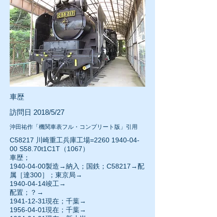
車歴
訪問日 2018/5/27
沖田祐作「機関車表フル・コンプリート版」引用
C58217 川崎重工兵庫工場=2260
1940-04-
00
S58.70t1C1T（1067）
車歴；
1940-04-00
製造→納入；国鉄；C58217→配
属［達300］；東京局→
1940-04-14
竣工→
配置；？→
1941-12-31
現在；千葉→
1956-04-01
現在；千葉→