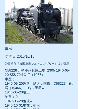
車歴
訪問日 2015/10/15
沖田祐作「機関車表フル・コンプリート版」引用
C58228 川崎車両兵庫工場=2305
1940-05-
20
S58.70t1C1T（1067）
車歴；
1940-05-20
製造→納入；国鉄；C58228→配
属［達466］；名古屋局→
1940-05-20
竣工→
配置；？→
1940-05-28
落成→
1940-10-31
現在；稲沢→