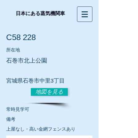
日本にある蒸気機関車
C58 228
所在地
石巻市北上公園
宮城
県石巻市中里3丁目
地図を見る
常時見学可
​備考
上屋なし・高い金網フェンスあり