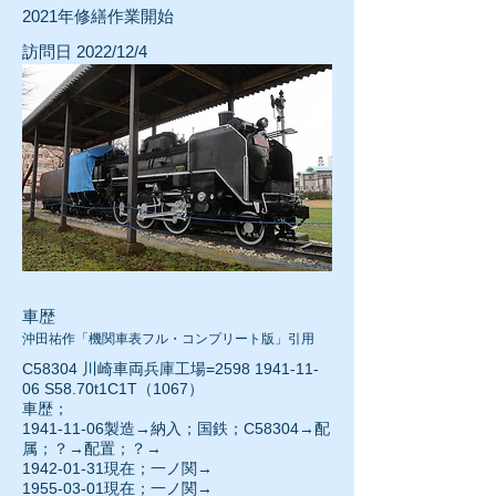
​2021年修繕作業開始
訪問日 2022/12/4
車歴
沖田祐作「機関車表フル・コンプリート版」引用
C58304 川崎車両兵庫工場=2598
1941-11-
06
S58.70t1C1T（1067）
車歴；
1941-11-06
製造→納入；国鉄；C58304→配
属；？→配置；？→
1942-01-31現在；一ノ関→
1955-03-01
現在；一ノ関→