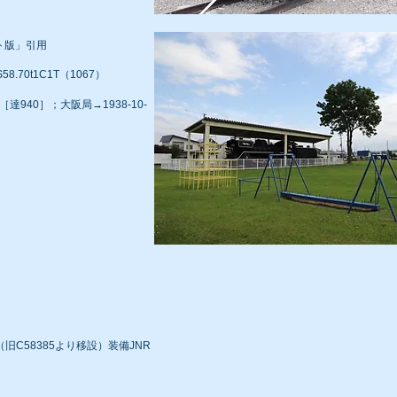
ト版」引用
58.70t1C1T（1067）
配属［達940］；大阪局→
1938-10-
（旧C58385より移設）装備JNR