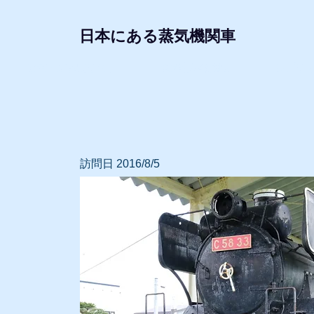
日本にある蒸気機関車
形式・所属別リスト
動態蒸気機関車
レプリ
訪問日 2016/8/5