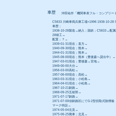
車歴
沖田祐作「機関車表フル・コンプリー
C5833 川崎車両兵庫工場=1996 1938-10-28 S
車歴；
1938-10-28製造→納入；国鉄；C5833→
28竣工→
配置；？→
1939-01-31現在；直方→
1940-09-30現在；熊本→
1944-01-31現在；熊本→
1945-08-00現在；熊本（豊後森へ貸出中）→
1947-03-01現在；豊後森→宮地→
1949-00-00大分→
1956-03-00高松→
1957-06-00現在；高松→
1963-03-31現在；小松島→
1964-04-01現在；小松島→
1967-10-21釧路→
1968-09-25五稜郭→
1971-07-17釧路→
1971-07-00頃釧路区にてG-2型切取式除煙板
マーク特設→
1974-05-04北見→
1975-06-25廃車；北見→