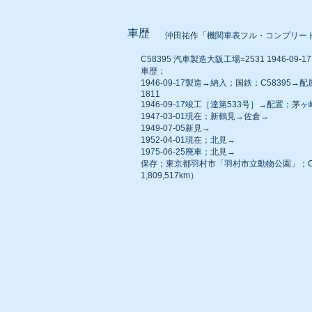
車歴
沖田祐作「機関車表フル・コンプリー
C58395 汽車製造大阪工場=2531 1946-09-17 
車歴；
1946-09-17製造→納入；国鉄；C58395→
1811
1946-09-17竣工［達第533号］→配置；茅
1947-03-01現在；新鶴見→佐倉→
1949-07-05新見→
1952-04-01現在；北見→
1975-06-25廃車；北見→
保存；東京都羽村市「羽村市立動物公園」；C5
1,809,517km）