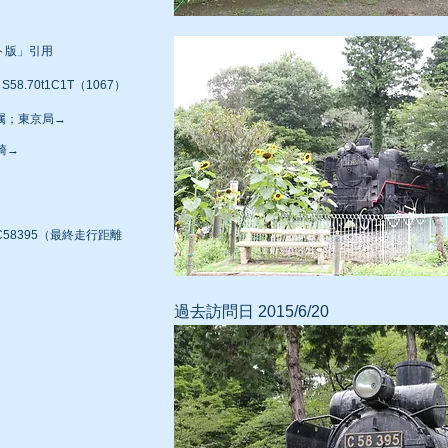
ト版」引用
S58.70t1C1T（1067）
配属；東京局→
ヶ崎→
8395（最終走行距離
過去訪問日 2015/6/20