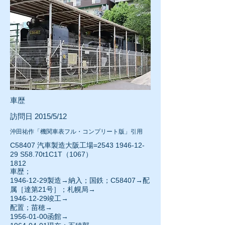
車歴
訪問日 2015/5/12
沖田祐作「機関車表フル・コンプリート版」引用
C58407 汽車製造大阪工場=2543
1946-12-
29
S58.70t1C1T（1067）
1812
車歴；
1946-12-29
製造→納入；国鉄；C58407→配
属［達第21号］；札幌局→
1946-12-29
竣工→
配置；苗穂→
1956-01-00
函館→