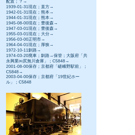
配置；？→
1939-01-31
現在；直方→
1942-01-31
現在；熊本→
1944-01-31
現在；熊本→
1945-08-00現在；豊後森→
1947-03-01
現在；豊後森→
1955-03-01
現在；大分→
1956-03-00正明市→
1964-04-01
現在；厚狭→
1972-10-11
釧路→
1974-03-20廃車；釧路→保管；大阪府「共
永興業㈱尻無川倉庫」；C5848→
2001-08-00保存；京都府「嵯峨野駅前」；
C5848→
2003-04-00保存；京都府「19世紀ホー
ル」；C5848