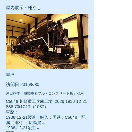
屋内展示・柵なし
車歴
訪問日 2015/8/30
沖田祐作「機関車表フル・コンプリート版」引用
C5848 川崎重工兵庫工場=2029
1938-12-21
S58.70t1C1T（1067）
車歴；
1938-12-21
製造→納入；国鉄；C5848→配
属［達3］；広島局→
1938-12-21
竣工→