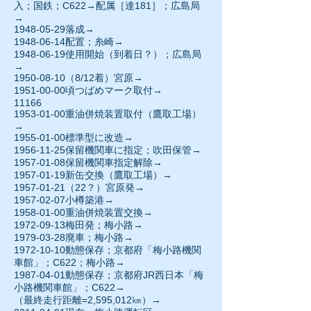
入；国鉄；C622→配属［達181］；広島局
→
1948-05-29落成→
1948-06-14
配置；糸崎→
1948-06-19
使用開始（到着日？）；広島局
→
1950-08-10（8/12着）宮原→
1951-00-00
頃つばめマーク取付→
11166
1953-01-00重油併焼装置取付（鷹取工場）
→
1955-01-00
標準型に改造→
1956-11-25保留機関車に指定；吹田保管→
1957-01-08
保留機関車指定解除→
1957-01-19新缶交換（鷹取工場）→
1957-01-21
（22？）宮原発→
1957-02-07
小樽築港→
1958-01-00重油併焼装置交換→
1972-09-13
梅田発；梅小路→
1979-03-28
廃車；梅小路→
1972-10-10動態保存；京都府「梅小路機関
車館」；C622；梅小路→
1987-04-01動態保存；京都府JR西日本「梅
小路機関車館」；C622→
（最終走行距離=2,595,012㎞）→