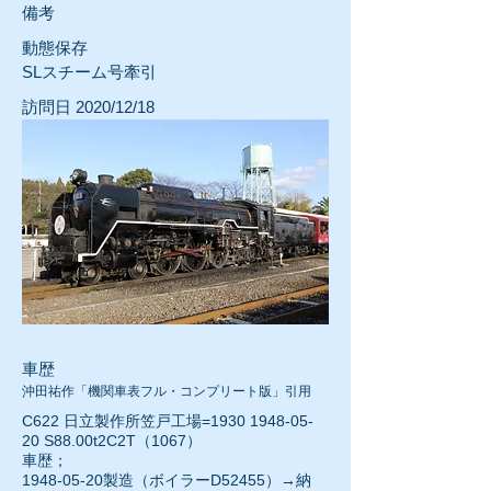
​備考
動態保存
SLスチーム号牽引
訪問日 2020/12/18
車歴
沖田祐作「機関車表フル・コンプリート版」引用
C622 日立製作所笠戸工場=1930
1948-05-
20
S88.00t2C2T（1067）
車歴；
1948-05-20
製造（ボイラーD52455）→納