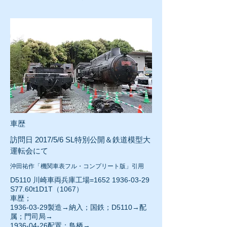
車歴
訪問日 2017/5/6 SL特別公開＆鉄道模型大
運転会にて
沖田祐作「機関車表フル・コンプリート版」引用
D5110 川崎車両兵庫工場=1652
1936-03-29
S77.60t1D1T（1067）
車歴；
1936-03-29
製造→納入；国鉄；D5110→配
属；門司局→
1936-04-26
配置；鳥栖→