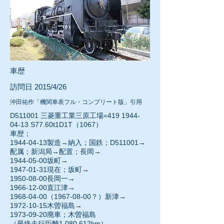
車歴
訪問日 2015/4/26
沖田祐作「機関車表フル・コンプリート版」引用
D511001 三菱重工業三原工場=419
1944-
04-13
S77.60t1D1T（1067）
車歴；
1944-04-13
製造→納入；国鉄；D511001→
配属；新潟局→配置；長岡→
1944-05-00坂町→
1947-01-31
現在；坂町→
1950-08-00
長岡一→
1966-12-00直江津→
1968-04-00
（1967-08-00？）新津→
1972-10-15
木曽福島→
1973-09-20廃車；木曽福島
（最終走行距離1,080,612km）→