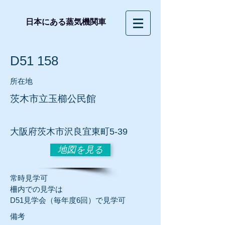
日本にある蒸気機関車
D51 158
所在地
茨木市立玉櫛公民館
大阪府茨木市沢良宜東町5-39
地図を見る
常時見学可
柵内での見学は
D51見学会
（毎年度6回）で見学可
​備考