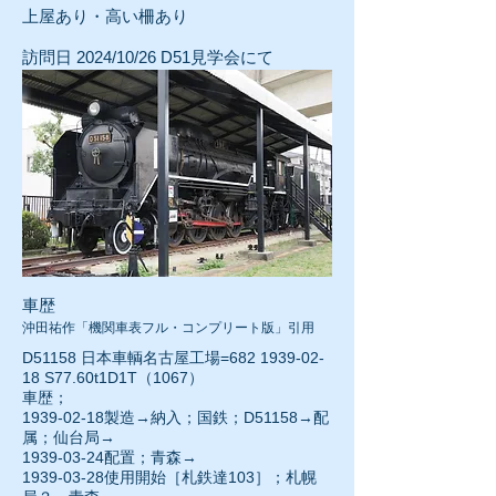
上屋あり・高い柵あり
訪問日 2024/10/26
D51見学会にて
車歴
沖田祐作「機関車表フル・コンプリート版」引用
D51158 日本車輌名古屋工場=682
1939-02-
18
S77.60t1D1T（1067）
車歴；
1939-02-18
製造→納入；国鉄；D51158→配
属；仙台局→
1939-03-24
配置；青森→
1939-03-28使用開始［札鉄達103］；札幌