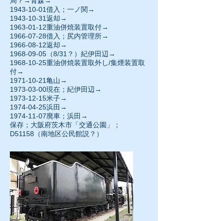
局？→青森→
1943-10-01
借入；一ノ関→
1943-10-31返却→
1963-01-12
重油併焼装置取付→
1966-07-28
借入；尻内管理所→
1966-08-12返却→
1968-09-05
（8/31？）紀伊田辺→
1968-10-25重油併焼装置取外し/集煙装置取
付→
1971-10-21
亀山→
1973-03-00現在；紀伊田辺→
1973-12-15
米子→
1974-04-25
浜田→
1974-11-07廃車；浜田→
保存；大阪府茨木市「交通公園」；
D51158（南地区公民館説？）