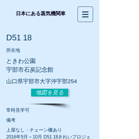
日本にある蒸気機関車
D51 18
所在地
ときわ公園
宇部市
石炭記念館
山口県宇部市大字沖宇部254
地図を見る
常時見学可
​備考
上屋なし・チェーン柵あり
2016年9月～10月 D51 18きれいプロジェ