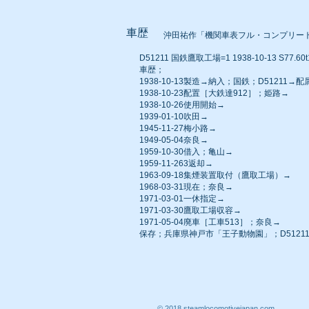
車歴
沖田祐作「機関車表フル・コンプリー
D51211 国鉄鷹取工場=1 1938-10-13 S77.60
車歴；
1938-10-13製造→納入；国鉄；D51211→
1938-10-23配置［大鉄達912］；姫路→
1938-10-26使用開始→
1939-01-10吹田→
1945-11-27梅小路→
1949-05-04奈良→
1959-10-30借入；亀山→
1959-11-263返却→
1963-09-18集煙装置取付（鷹取工場）→
1968-03-31現在；奈良→
1971-03-01一休指定→
1971-03-30鷹取工場収容→
1971-05-04廃車［工車513］；奈良→
保存；兵庫県神戸市「王子動物園」；D5121
© 2018 steamlocomotivejapan.com