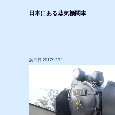
日本にある蒸気機関車
形式・所属別リスト
動態蒸気機関車
レプリ
訪問日 2017/12/11
1