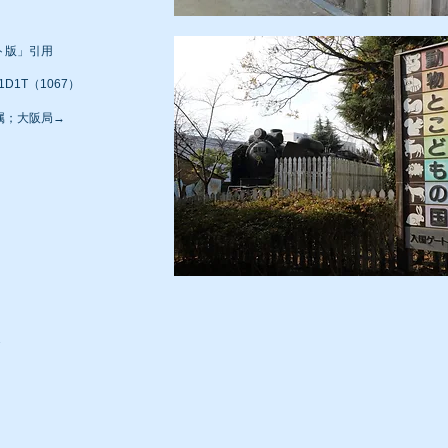
ト版」引用
t1D1T（1067）
配属；大阪局→
1