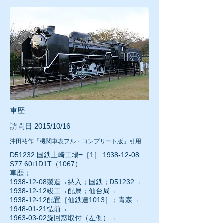
車歴
訪問日 2015/10/16
沖田祐作「機関車表フル・コンプリート版」引用
D51232 国鉄土崎工場=［1］
1938-12-08
S77.60t1D1T（1067）
車歴；
1938-12-08
製造→納入；国鉄；D51232→
1938-12-12
竣工→配属；仙台局→
1938-12-12配置［仙鉄達1013］；青森→
1948-01-21
弘前→
1963-03-02旋回窓取付（左側）→