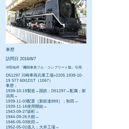
車歴
訪問日 2016/8/7
沖田祐作「機関車表フル・コンプリート版」引用
D51297 川崎車両兵庫工場=2205
1939-10-
19
S77.60t1D1T（1067）
車歴；
1939-10-19
製造→国鉄；D51297→配属；新
潟局→
1939-11-03配置［新鉄達889］；秋田→
1939-11-16
使用開始→
1943-09-27
坂町→
1944-09-26大館→
1946-05-03
吹田→
1952-05-01
借入；大井工場→