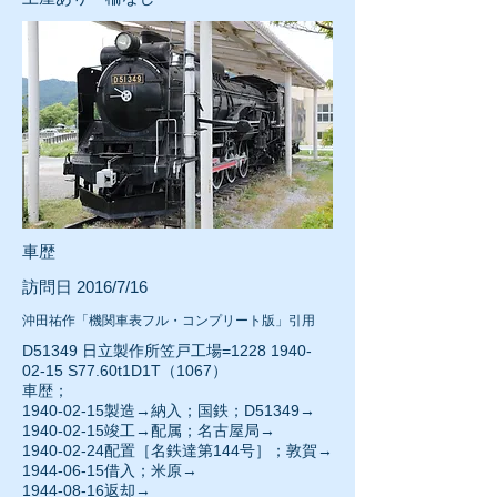
車歴
訪問日 2016/7/16
沖田祐作「機関車表フル・コンプリート版」引用
D51349 日立製作所笠戸工場=1228
1940-
02-15
S77.60t1D1T（1067）
車歴；
1940-02-15
製造→納入；国鉄；D51349→
1940-02-15
竣工→配属；名古屋局→
1940-02-24配置［名鉄達第144号］；敦賀→
1944-06-15
借入；米原→
1944-08-16
返却→