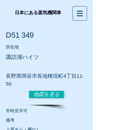
日本にある蒸気機関車
D51 349
所在地
諏訪湖ハイツ
長野
県岡谷市長地権現町4丁目11-
50
地図を見る
常時見学可
​備考
上屋あり・柵なし