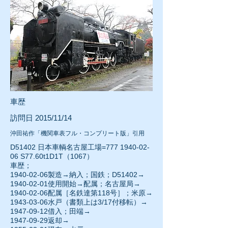
車歴
訪問日 2015/11/14
沖田祐作「機関車表フル・コンプリート版」引用
D51402 日本車輌名古屋工場=777
1940-02-
06
S77.60t1D1T（1067）
車歴；
1940-02-06
製造→納入；国鉄；D51402→
1940-02-01
使用開始→配属；名古屋局→
1940-02-06配属［名鉄達第118号］；米原→
1943-03-06
水戸（書類上は3/17付移転）→
1947-09-12借入；田端→
1
947-09-29
返却→