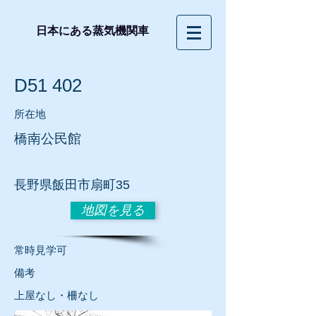
日本にある蒸気機関車
D51 402
所在地
橋南公民館
長野
県飯田市扇町35
地図を見る
常時見学可
​備考
上屋なし・柵なし