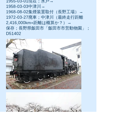
1955-03-01
現在；水戸→
1958-03-03
中津川→
1968-08-02
集煙装置取付（長野工場）→
1972-03-27廃車；中津川（最終走行距離
2,416,000km=距離は概算か？）→
保存；長野県飯田市「飯田市市営動物園」；
D51402