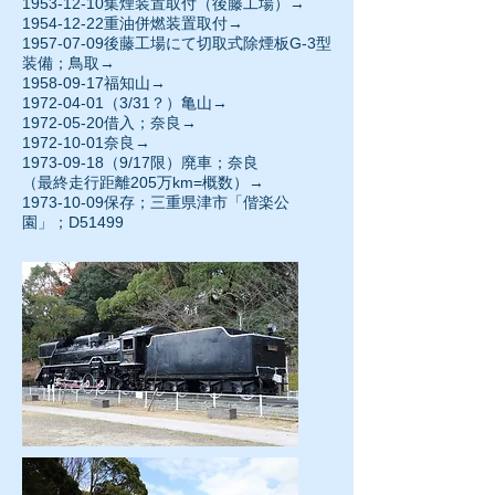
1953-12-10集煙装置取付（後藤工場）→
1954-12-22
重油併燃装置取付→
1957-07-09後藤工場にて切取式除煙板G-3型
装備；鳥取→
1958-09-17
福知山→
1972-04-01（3/31？）亀山→
1972-05-20
借入；奈良→
1972-10-01
奈良→
1973-09-18（9/17限）廃車；奈良
（最終走行距離205万km=概数）→
1973-10-09保存；三重県津市「偕楽公
園」；D51499