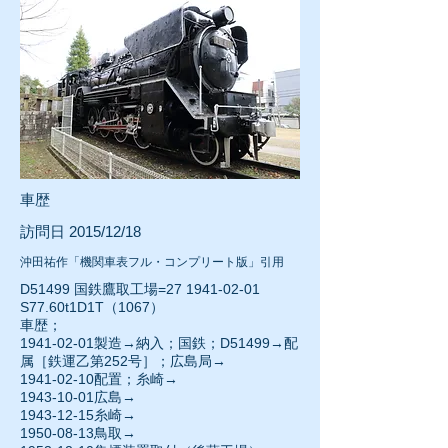
車歴
訪問日 2015/12/18
沖田祐作「機関車表フル・コンプリート版」引用
D51499 国鉄鷹取工場=27
1941-02-01
S77.60t1D1T（1067）
車歴；
1941-02-01
製造→納入；国鉄；D51499→配
属［鉄運乙第252号］；広島局→
1941-02-10配置；糸崎→
1943-10-01
広島→
1943-12-15
糸崎→
1950-08-13
鳥取→