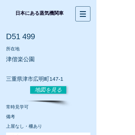
日本にある蒸気機関車
D51 499
所在地
津偕楽公園
三重
県津市広明町147-1
地図を見る
常時見学可
​備考
上屋なし・柵あり